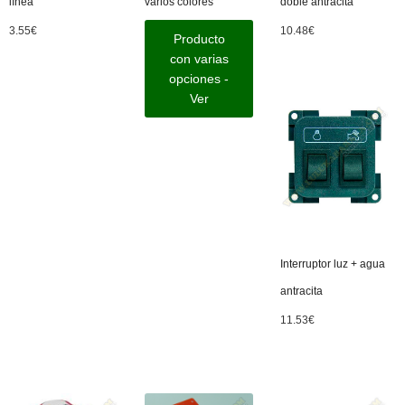
línea
varios colores
doble antracita
3.55
€
10.48
€
Producto
con varias
opciones -
Ver
Interruptor luz + agua
antracita
11.53
€