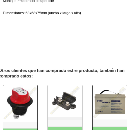
Montaje: Empotrado o superficie
Dimensiones: 68x68x75mm (ancho x largo x alto)
Otros clientes que han comprado estre producto, también han
comprado estos: