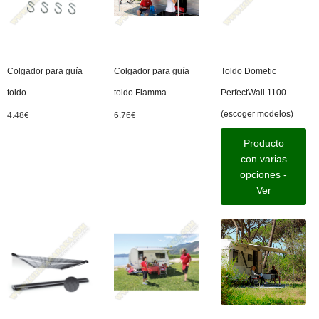
Colgador para guía
Colgador para guía
Toldo Dometic
toldo
toldo Fiamma
PerfectWall 1100
(escoger modelos)
4.48
€
6.76
€
Producto
con varias
opciones -
Ver