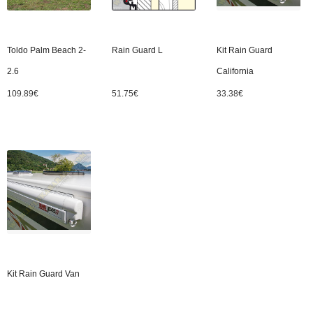
Toldo Palm Beach 2-
Rain Guard L
Kit Rain Guard
2.6
California
109.89
€
51.75
€
33.38
€
Kit Rain Guard Van