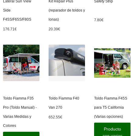
Lateral Sun View
Kit Repair Plus
Safety Strip
Side
(reparador de toldos y
F45S/F65S/F80S
lonas)
7.80
€
176.71
€
20.39
€
Toldo Fiamma F35
Toldo Fiamma F40
Toldo Fiamma F45S
Pro (Toldo Manual) -
Van 270
para T5 California
Varias Medidas y
(Varias opciones)
652.55
€
Colores
Producto
con varias