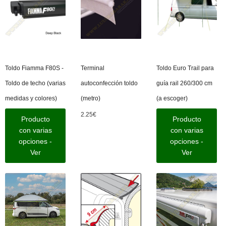
Toldo Fiamma F80S -
Terminal
Toldo Euro Trail para
Toldo de techo (varias
autoconfección toldo
guía rail 260/300 cm
medidas y colores)
(metro)
(a escoger)
2.25
€
Producto
Producto
con varias
con varias
opciones -
opciones -
Ver
Ver