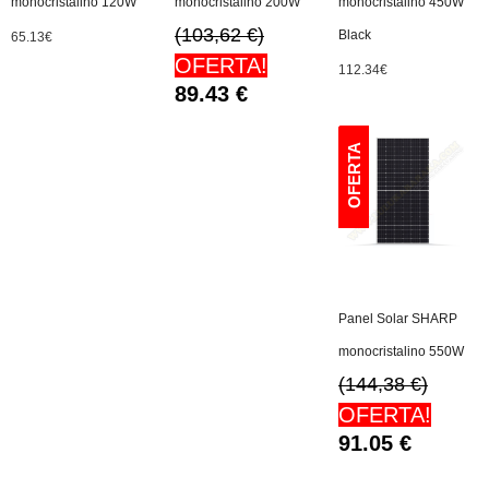
monocristalino 120W
monocristalino 200W
monocristalino 450W
(103,62 €)
Black
65.13
€
OFERTA!
112.34
€
89.43
€
Panel Solar SHARP
monocristalino 550W
(144,38 €)
OFERTA!
91.05
€