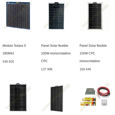
Modulo Solara S
Panel Solar flexible
Panel Solar flexible
280M42
100W monocristalino
150W CPC
CPC
monocristalino
546.92
€
137.99
€
168.44
€