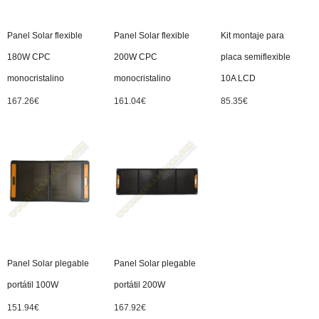
Panel Solar flexible
Panel Solar flexible
Kit montaje para
180W CPC
200W CPC
placa semiflexible
monocristalino
monocristalino
10A LCD
167.26
€
161.04
€
85.35
€
Panel Solar plegable
Panel Solar plegable
portátil 100W
portátil 200W
151.94
€
167.92
€