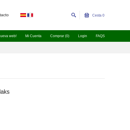
tacto
Cesta
0
nueva web!
Mi Cuenta
Comprar (0)
Login
FAQS
laks