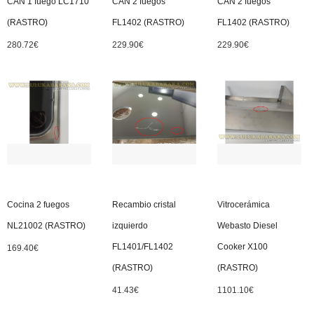
CAN 1 fuego LC1710
CAN 2 fuegos
CAN 2 fuegos
(RASTRO)
FL1402 (RASTRO)
FL1402 (RASTRO)
280.72
€
229.90
€
229.90
€
Cocina 2 fuegos
Recambio cristal
Vitrocerámica
NL21002 (RASTRO)
izquierdo
Webasto Diesel
FL1401/FL1402
Cooker X100
169.40
€
(RASTRO)
(RASTRO)
41.43
€
1101.10
€