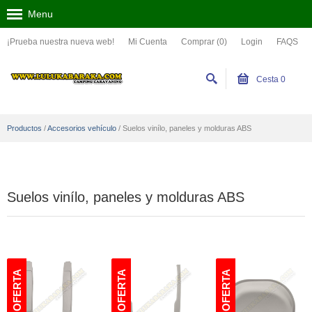
Menu
¡Prueba nuestra nueva web!
Mi Cuenta
Comprar (0)
Login
FAQS
Cesta
0
Productos
/
Accesorios vehículo
/
Suelos vinílo, paneles y molduras ABS
Suelos vinílo, paneles y molduras ABS