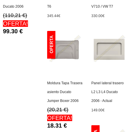
Ducato 2006
T6
V710 / VW T7
(110,21 €)
345.44
€
330.00
€
OFERTA!
99.30
€
Moldura Tapa Trasera
Panel lateral trasero
asiento Ducato
L2 L3 L4 Ducato
Jumper Boxer 2006
2006 - Actual
(20,21 €)
149.00
€
OFERTA!
18.31
€