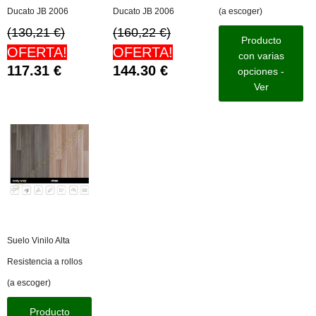
Ducato JB 2006
Ducato JB 2006
(a escoger)
(130,21 €)
(160,22 €)
Producto
OFERTA!
OFERTA!
con varias
117.31
€
144.30
€
opciones -
Ver
Suelo Vinilo Alta
Resistencia a rollos
(a escoger)
Producto