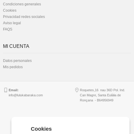
Condiciones generales
Cookies
Privacidad redes sociales
Aviso legal
FAQS
MI CUENTA
Datos personales
Mis pedidos
Email:
Roquetes,16 nau 36D Pol. Ind.
info@lulukabaraka.com
Can Magre, Santa Eulàlia de
Ronçana - B64956949
Copyright © Lulukabaraka, S.L.
Cookies