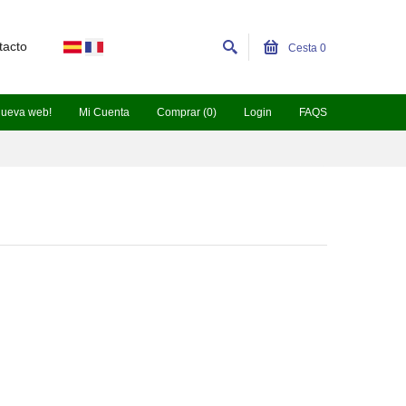
tacto
Cesta
0
nueva web!
Mi Cuenta
Comprar (0)
Login
FAQS