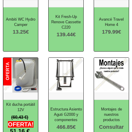
Kit Fresh-Up
Ambiti WC Hydro
Avancé Travel
Renove Cassette
Camper
Home 4
C220
13.25
€
179.99
€
139.44
€
Kit ducha portátil
Estructura Asiento
Montajes de
12V
Aguti G2000 y
nuestros
(60,43 €)
componentes
productos
OFERTA!
466.85
€
Consultar
51.16
€