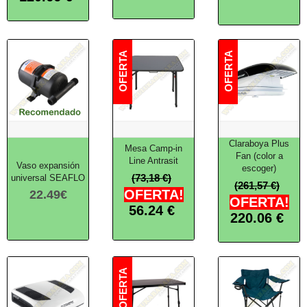
Claraboya Plus
Mesa Camp-in
Fan (color a
Line Antrasit
Vaso expansión
escoger)
(73,18 €)
universal SEAFLO
(261,57 €)
OFERTA!
22.49
€
OFERTA!
56.24
€
220.06
€