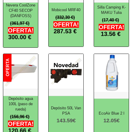
Nevera CoolZone
Silla Camping K-
Mobicool MRF40
CF40 SECOP
MAKU Tulia
(DANFOSS)
(332,30 €)
(17,40 €)
(361,97 €)
OFERTA!
OFERTA!
OFERTA!
287.53
€
13.56
€
300.00
€
Depósito agua
100L (paso de
Depósito 50L Van
rueda)
PSA
EcoAir Blue 2 l
(156,96 €)
143.59
€
12.05
€
OFERTA!
120.66
€