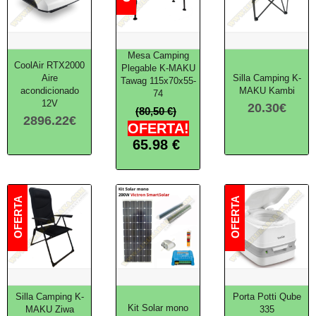
Mesa Camping
CoolAir RTX2000
Plegable K-MAKU
Aire
Silla Camping K-
Tawag 115x70x55-
acondicionado
MAKU Kambi
74
12V
20.30
€
(80,50 €)
2896.22
€
OFERTA!
65.98
€
Silla Camping K-
Porta Potti Qube
Kit Solar mono
MAKU Ziwa
335