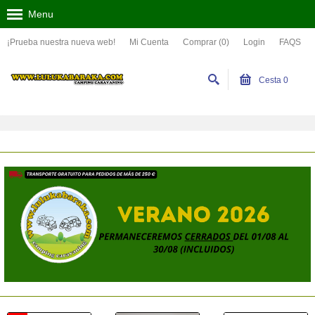
Menu
¡Prueba nuestra nueva web!
Mi Cuenta
Comprar (0)
Login
FAQS
Cesta
0