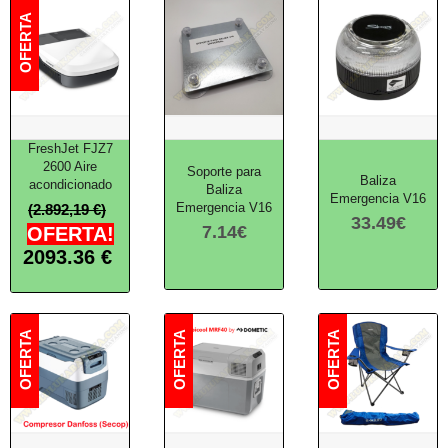
FreshJet FJZ7
2600 Aire
Soporte para
Baliza
acondicionado
Baliza
Emergencia V16
Emergencia V16
(2.892,19 €)
33.49
€
7.14
€
OFERTA!
2093.36
€