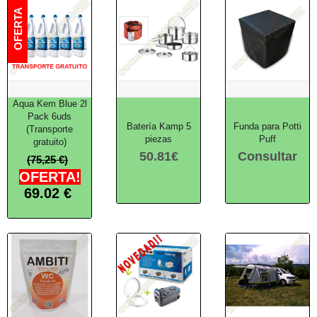
Aqua Kem Blue 2l
Pack 6uds
Batería Kamp 5
Funda para Potti
(Transporte
piezas
Puff
gratuito)
50.81
€
Consultar
(75,25 €)
OFERTA!
69.02
€