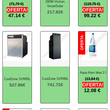
200W Victron
(71,70 €)
(119,75 €)
SmartSolar
OFERTA!
OFERTA!
217.82
€
47.14
€
99.22
€
Aqua Kem blue 2 l
(13,64 €)
CoolZone SVR90L
CoolZone SVR85L
OFERTA!
741.72
€
527.86
€
12.08
€