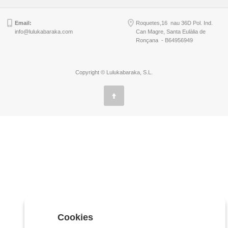
Email:
Roquetes,16 nau 36D Pol. Ind.
info@lulukabaraka.com
Can Magre, Santa Eulàlia de
Ronçana - B64956949
Copyright © Lulukabaraka, S.L.
Cookies