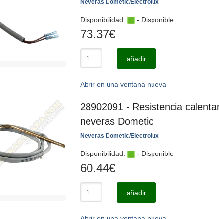
Neveras Dometic/Electrolux
Disponibilidad:
- Disponible
73.37
€
añadir
Abrir en una ventana nueva
28902091 - Resistencia calenta
neveras Dometic
Neveras Dometic/Electrolux
Disponibilidad:
- Disponible
60.44
€
añadir
Abrir en una ventana nueva