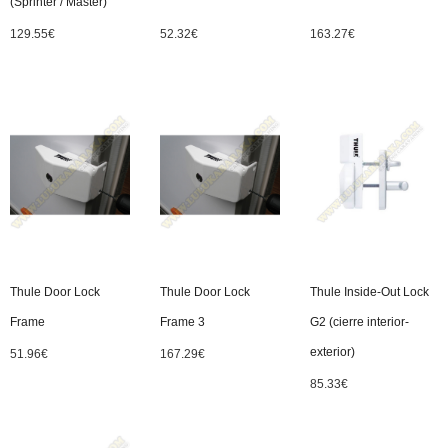
(Sprinter / Master)
129.55
€
52.32
€
163.27
€
Thule Door Lock
Thule Door Lock
Thule Inside-Out Lock
Frame
Frame 3
G2 (cierre interior-
exterior)
51.96
€
167.29
€
85.33
€