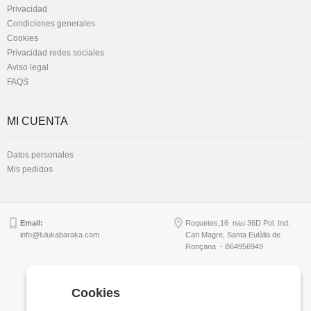
Privacidad
Condiciones generales
Cookies
Privacidad redes sociales
Aviso legal
FAQS
MI CUENTA
Datos personales
Mis pedidos
Email:
Roquetes,16 nau 36D Pol. Ind.
info@lulukabaraka.com
Can Magre, Santa Eulàlia de
Ronçana - B64956949
Cookies
Copyright © Lulukabaraka, S.L.