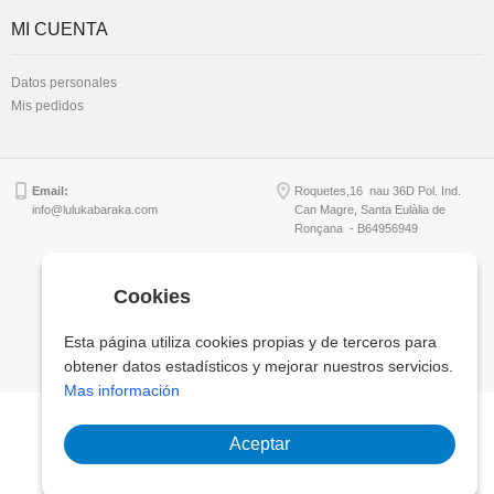
MI CUENTA
Datos personales
Mis pedidos
Email:
Roquetes,16 nau 36D Pol. Ind.
info@lulukabaraka.com
Can Magre, Santa Eulàlia de
Ronçana - B64956949
Cookies
Copyright © Lulukabaraka, S.L.
Esta página utiliza cookies propias y de terceros para
obtener datos estadísticos y mejorar nuestros servicios.
Mas información
Aceptar