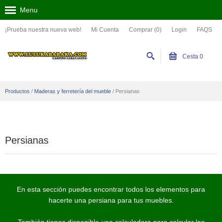
Menu
¡Prueba nuestra nueva web!
Mi Cuenta
Comprar (0)
Login
FAQS
Cesta
0
Productos
/
Maderas y ferretería del mueble
/
Persianas
Persianas
En esta sección puedes encontrar todos los elementos para
hacerte una persiana para tus muebles.