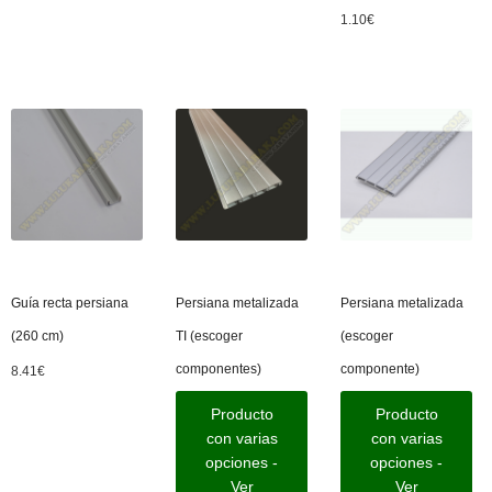
1.10
€
Guía recta persiana
Persiana metalizada
Persiana metalizada
(260 cm)
TI (escoger
(escoger
componentes)
componente)
8.41
€
Producto
Producto
con varias
con varias
opciones -
opciones -
Ver
Ver