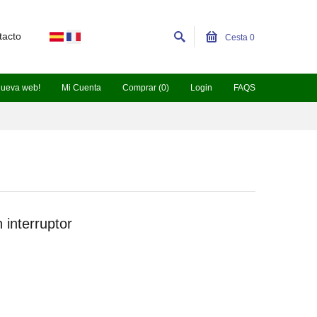
tacto
Cesta
0
nueva web!
Mi Cuenta
Comprar (0)
Login
FAQS
interruptor