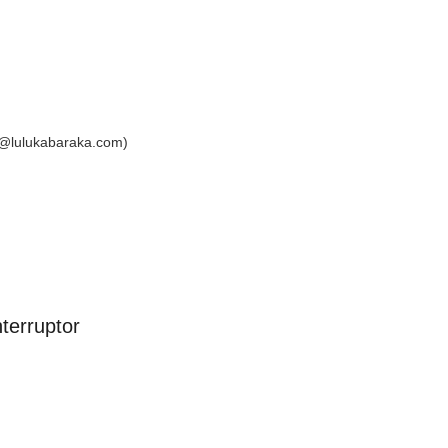
fo@lulukabaraka.com)
terruptor