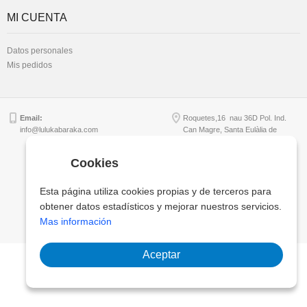
MI CUENTA
Datos personales
Mis pedidos
Email:
Roquetes,16 nau 36D Pol. Ind.
info@lulukabaraka.com
Can Magre, Santa Eulàlia de
Ronçana - B64956949
Cookies
Copyright © Lulukabaraka, S.L.
Esta página utiliza cookies propias y de terceros para
obtener datos estadísticos y mejorar nuestros servicios.
Mas información
Aceptar