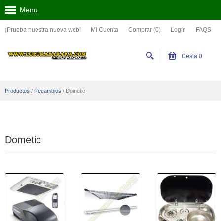
Menu
¡Prueba nuestra nueva web!
Mi Cuenta
Comprar (0)
Login
FAQS
Cesta
0
Productos
/
Recambios
/
Dometic
Dometic