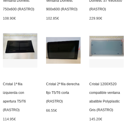
Ventana Dometic
Ventana Dometic
Dometic S7 490x500
750x600 (RASTRO)
900x600 (RASTRO)
(RASTRO)
108.90
€
102.85
€
229.90
€
Cristal 1ª fila
Cristal 2ª fila derecha
Cristal 1200X520
izquierda con
fijo T5/T6 corta
compatible ventana
apertura T5/T6
(RASTRO)
abatible Polyplastic
(RASTRO)
Gris (RASTRO)
66.55
€
114.95
€
145.20
€