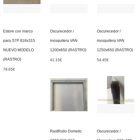
Estore con marco
Oscurecedor /
Oscurecedor /
para S7P 818x315
mosquitera VAN
mosquitera VAN
NUEVO MODELO
1200x650 (RASTRO)
1250x650 (RASTRO)
(RASTRO)
41.15
€
54.45
€
78.65
€
RastRollo Dometic
Oscurecedor /