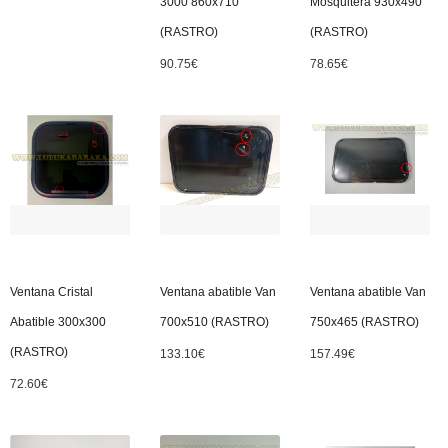
3000 860x710
Mosquitera 930x490
(RASTRO)
(RASTRO)
90.75
€
78.65
€
Ventana Cristal
Ventana abatible Van
Ventana abatible Van
Abatible 300x300
700x510 (RASTRO)
750x465 (RASTRO)
(RASTRO)
133.10
€
157.49
€
72.60
€