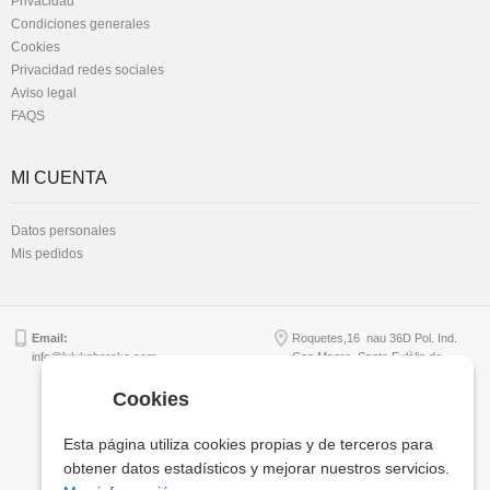
Privacidad
Condiciones generales
Cookies
Privacidad redes sociales
Aviso legal
FAQS
MI CUENTA
Datos personales
Mis pedidos
Email:
Roquetes,16 nau 36D Pol. Ind.
info@lulukabaraka.com
Can Magre, Santa Eulàlia de
Ronçana - B64956949
Cookies
Esta página utiliza cookies propias y de terceros para
Copyright © Lulukabaraka, S.L.
obtener datos estadísticos y mejorar nuestros servicios.