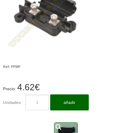
Ref:
PFMF
4.62
€
Precio:
Unidades:
añadir
.