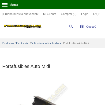
Menu
¡Prueba nuestra nueva web!
Mi Cuenta
Comprar (0)
Login
FAQS
Cesta
0
Productos
/
Electricidad
/
Voltimetros, relés, fusibles
/
Portafusibles Auto Midi
Portafusibles Auto Midi