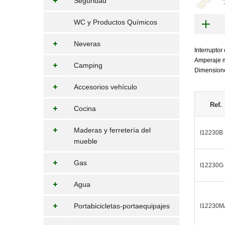
Seguridad
WC y Productos Químicos
Neveras
Interruptor
Amperaje 
Camping
Dimensione
Accesorios vehículo
Ref.
Cocina
Maderas y ferretería del
I12230B
mueble
Gas
I12230G
Agua
Portabicicletas-portaequipajes
I12230M