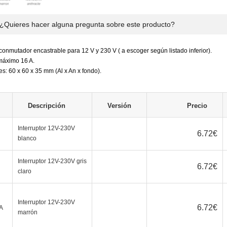
¿Quieres hacer alguna pregunta sobre este producto?
 conmutador encastrable para 12 V y 230 V ( a escoger según listado inferior).
máximo 16 A.
s: 60 x 60 x 35 mm (Al x An x fondo).
Descripción
Versión
Precio
Interruptor 12V-230V
6.72
€
blanco
Interruptor 12V-230V gris
6.72
€
claro
Interruptor 12V-230V
6.72
€
A
marrón