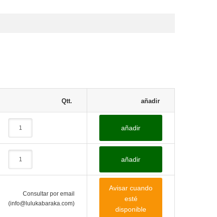
Qtt.
añadir
añadir
añadir
Avisar cuando
Consultar por email
esté
(info@lulukabaraka.com)
disponible