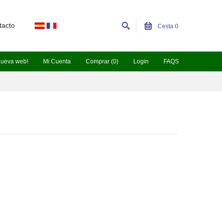
tacto
Cesta
0
nueva web!
Mi Cuenta
Comprar (0)
Login
FAQS