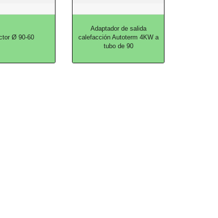
Adaptador de salida
tor Ø 90-60
calefacción Autoterm 4KW a
tubo de 90