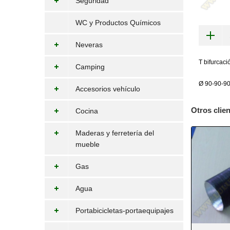
Seguridad
WC y Productos Químicos
Neveras
T bifurcac
Camping
Ø 90-90-9
Accesorios vehículo
Otros clie
Cocina
Maderas y ferretería del
mueble
Gas
Agua
Portabicicletas-portaequipajes