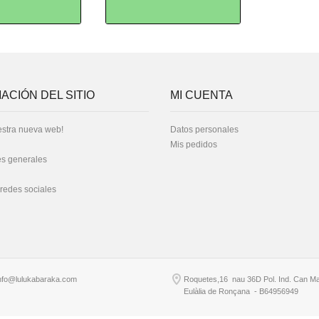
ACIÓN DEL SITIO
MI CUENTA
stra nueva web!
Datos personales
Mis pedidos
s generales
 redes sociales
nfo@lulukabaraka.com
Roquetes,16 nau 36D Pol. Ind. Can Ma
Eulàlia de Ronçana - B64956949