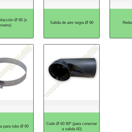
efacción Ø 90 (x
Salida de aire negra Ø 90
Reduc
metro)
Codo Ø 60 90º (para conectar
a para tubo Ø 90
a salida 60)