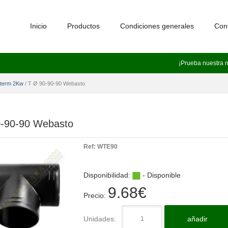
Inicio
Productos
Condiciones generales
Con
¡Prueba nuestra 
oterm 2Kw
/
T Ø 90-90-90 Webasto
0-90-90 Webasto
Ref:
WTE90
Disponibilidad:
- Disponible
9.68
€
Precio:
Unidades:
añadir