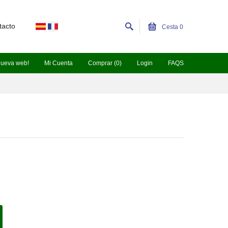
tacto
Cesta
0
nueva web!
Mi Cuenta
Comprar (0)
Login
FAQS