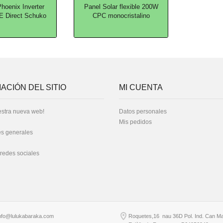
Phoenix Inverter
Panel Solar flexible 200W
E Direct Schuko
CPC monocristalino
ACIÓN DEL SITIO
MI CUENTA
stra nueva web!
Datos personales
Mis pedidos
s generales
 redes sociales
nfo@lulukabaraka.com
Roquetes,16 nau 36D Pol. Ind. Can Ma