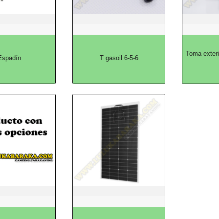
Toma exter
Espadín
T gasoil 6-5-6