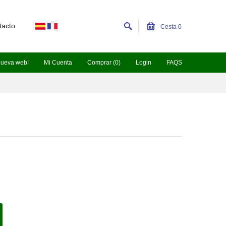
tacto
Cesta
0
nueva web!
Mi Cuenta
Comprar (0)
Login
FAQS