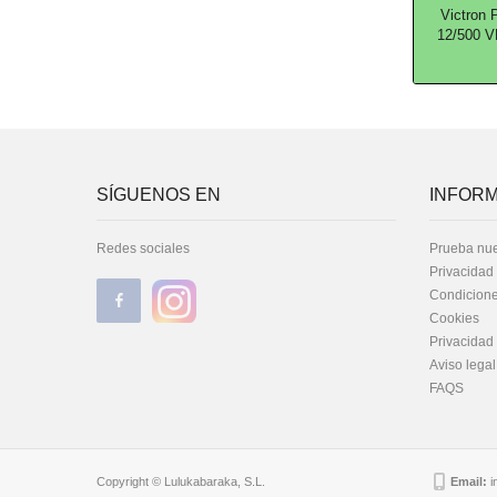
Victron 
12/500 V
SÍGUENOS EN
INFORM
Redes sociales
Prueba nue
Privacidad
Condicione
Cookies
Privacidad
Aviso legal
FAQS
Copyright © Lulukabaraka, S.L.
Email:
i