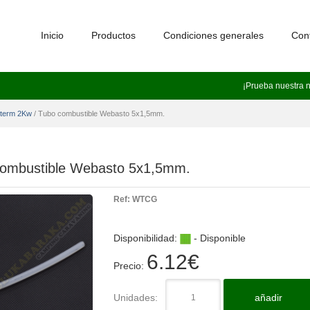
Inicio
Productos
Condiciones generales
Con
¡Prueba nuestra 
oterm 2Kw
/
Tubo combustible Webasto 5x1,5mm.
combustible Webasto 5x1,5mm.
Ref:
WTCG
Disponibilidad:
- Disponible
6.12
€
Precio:
Unidades:
añadir