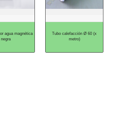
ior agua magnética
Tubo calefacción Ø 60 (x
negra
metro)