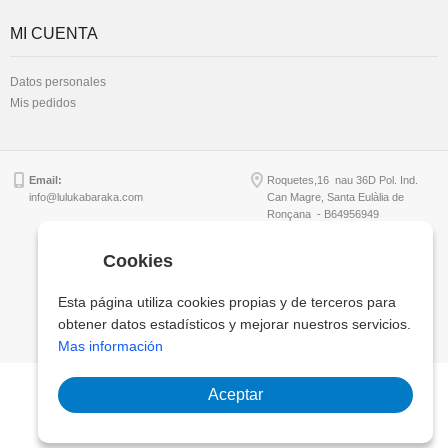
MI CUENTA
Datos personales
Mis pedidos
Email:
Roquetes,16 nau 36D Pol. Ind.
info@lulukabaraka.com
Can Magre, Santa Eulàlia de
Ronçana - B64956949
Cookies
Copyright © Lulukabaraka, S.L.
Esta página utiliza cookies propias y de terceros para
obtener datos estadísticos y mejorar nuestros servicios.
Mas información
Aceptar