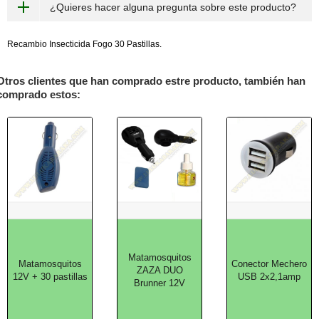
¿Quieres hacer alguna pregunta sobre este producto?
Recambio Insecticida Fogo 30 Pastillas.
Otros clientes que han comprado estre producto, también han
comprado estos:
Matamosquitos
Matamosquitos
Conector Mechero
ZAZA DUO
12V + 30 pastillas
USB 2x2,1amp
Brunner 12V