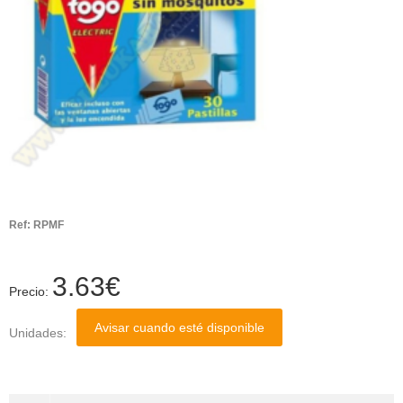
Ref:
RPMF
3.63
€
Precio:
Avisar cuando esté disponible
Unidades: