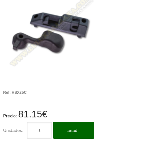
Ref:
HSX25C
81.15
€
Precio:
Unidades:
añadir