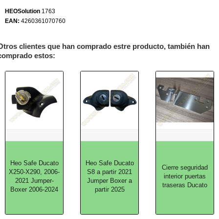
HEOSolution
1763
EAN:
4260361070760
Otros clientes que han comprado estre producto, también han
comprado estos:
Heo Safe Ducato
Heo Safe Ducato
Cierre seguridad
X250-X290, 2006-
S8 a partir 2021
interior puertas
2021 Jumper-
Jumper Boxer a
traseras Ducato
Boxer 2006-2024
partir 2025