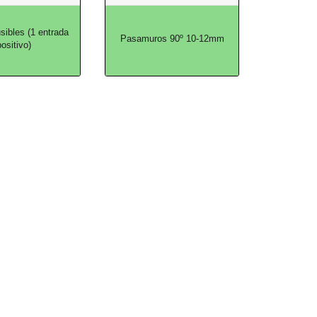
sibles (1 entrada
Pasamuros 90º 10-12mm
ositivo)