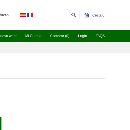
tacto
Cesta
0
nueva web!
Mi Cuenta
Comprar (0)
Login
FAQS