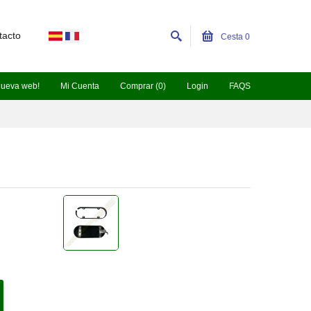
tacto
Cesta
0
nueva web!
Mi Cuenta
Comprar (0)
Login
FAQS