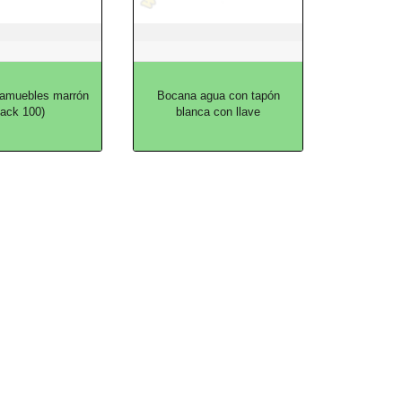
ijamuebles marrón
Bocana agua con tapón
pack 100)
blanca con llave