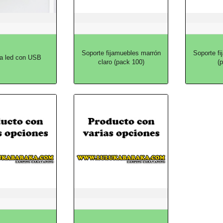
Soporte fijamuebles marrón
Soporte f
a led con USB
claro (pack 100)
(