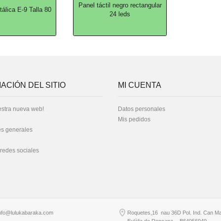
Panel táctil negro rectangular
álica E-9 Talla 80
24 leds
ACIÓN DEL SITIO
MI CUENTA
stra nueva web!
Datos personales
Mis pedidos
s generales
 redes sociales
nfo@lulukabaraka.com
Roquetes,16 nau 36D Pol. Ind. Can Ma