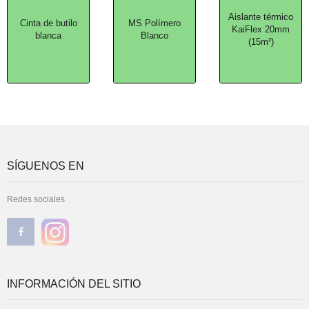
Aislante térmico
Cinta de butilo
MS Polímero
KaiFlex 20mm
blanca
Blanco
(15m²)
SÍGUENOS EN
Redes sociales
INFORMACIÓN DEL SITIO