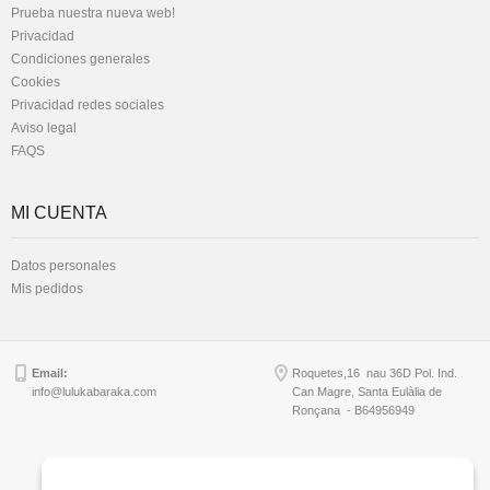
Prueba nuestra nueva web!
Privacidad
Condiciones generales
Cookies
Privacidad redes sociales
Aviso legal
FAQS
MI CUENTA
Datos personales
Mis pedidos
Email:
Roquetes,16 nau 36D Pol. Ind.
info@lulukabaraka.com
Can Magre, Santa Eulàlia de
Ronçana - B64956949
Copyright © Lulukabaraka, S.L.