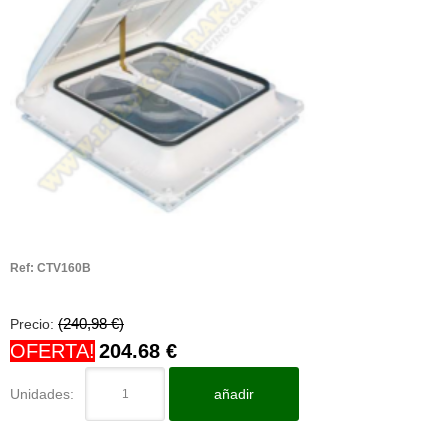
Ref:
CTV160B
(240,98 €)
Precio:
OFERTA!
204.68
€
Unidades:
añadir