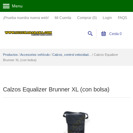
Menu
¡Prueba nuestra nueva web!
Mi Cuenta
Comprar (0)
Login
FAQS
Cesta
0
Productos
/
Accesorios vehículo
/
Calzos, control velocidad...
/
Calzos Equalizer
Brunner XL (con bolsa)
Calzos Equalizer Brunner XL (con bolsa)