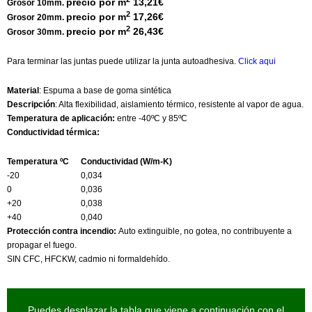
precio por m
13,21€
Grosor 10mm.
2
precio por m
17,26€
Grosor 20mm.
2
precio por m
26,43€
Grosor 30mm.
Para terminar las juntas puede utilizar la junta autoadhesiva.
Click aqui
Material
: Espuma a base de goma sintética
Descripción
: Alta flexibilidad, aislamiento térmico, resistente al vapor de agua.
Temperatura de aplicación:
entre -40ºC y 85ºC
Conductividad térmica:
Temperatura ºC
Conductividad (W/m-K)
-20
0,034
0
0,036
+20
0,038
+40
0,040
Protección contra incendio:
Auto extinguible, no gotea, no contribuyente a
propagar el fuego.
SIN CFC, HFCKW, cadmio ni formaldehído.
Puedes desplazar la tabla que viene a continuación con el