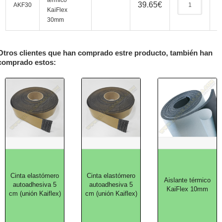
térmico
39.65
€
AKF30
KaiFlex
30mm
Otros clientes que han comprado estre producto, también han
comprado estos:
Cinta elastómero
Cinta elastómero
Aislante térmico
autoadhesiva 5
autoadhesiva 5
KaiFlex 10mm
cm (unión Kaiflex)
cm (unión Kaiflex)