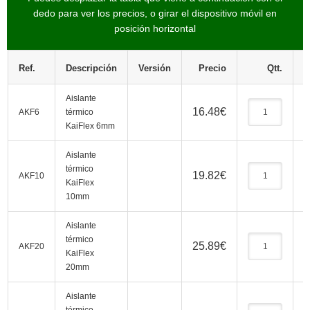
dedo para ver los precios, o girar el dispositivo móvil en
posición horizontal
Ref.
Descripción
Versión
Precio
Qtt.
Aislante
16.48
€
AKF6
térmico
KaiFlex 6mm
Aislante
térmico
19.82
€
AKF10
KaiFlex
10mm
Aislante
térmico
25.89
€
AKF20
KaiFlex
20mm
Aislante