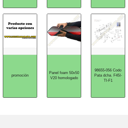
98655-056 Codo
Panel foam 50x50
promoción
Pata dcha. F45I-
V20 homologado
TI-F1