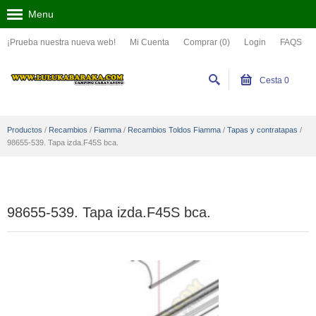
Menu
¡Prueba nuestra nueva web!
Mi Cuenta
Comprar (0)
Login
FAQS
Cesta
0
Productos
/
Recambios
/
Fiamma
/
Recambios Toldos Fiamma
/
Tapas y contratapas
/
98655-539. Tapa izda.F45S bca.
98655-539. Tapa izda.F45S bca.