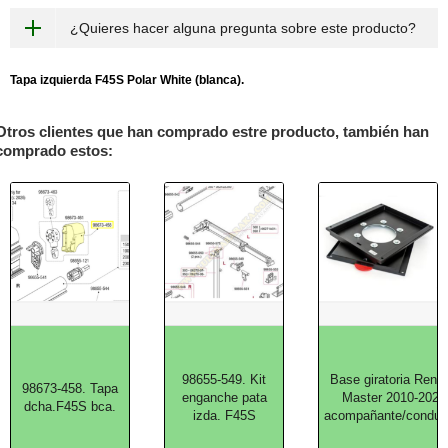
¿Quieres hacer alguna pregunta sobre este producto?
Tapa izquierda F45S Polar White (blanca).
Otros clientes que han comprado estre producto, también han
comprado estos:
98655-549. Kit
Base giratoria Renau
98673-458. Tapa
enganche pata
Master 2010-2024
dcha.F45S bca.
izda. F45S
acompañante/conduc