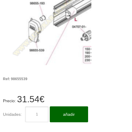
Ref:
98655539
31.54
€
Precio:
Unidades:
añadir