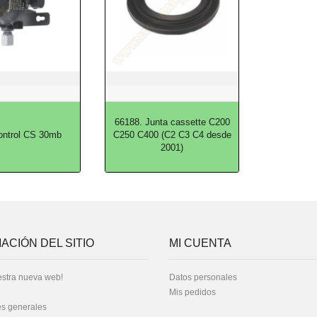
66188. Junta cassette C200
ntrol CS 30mb
C250 C400 (C2 C3 C4 desde
2001)
ACIÓN DEL SITIO
MI CUENTA
stra nueva web!
Datos personales
Mis pedidos
s generales