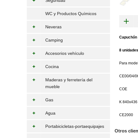
Seguridad
WC y Productos Químicos
Neveras
Capuchón p
Camping
8 unidades
Accesorios vehículo
Para model
Cocina
CE00/04/0
Maderas y ferretería del
mueble
COE
Gas
K 840x436
Agua
CE2000
Portabicicletas-portaequipajes
Otros clie