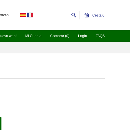
tacto
Cesta
0
nueva web!
Mi Cuenta
Comprar (0)
Login
FAQS