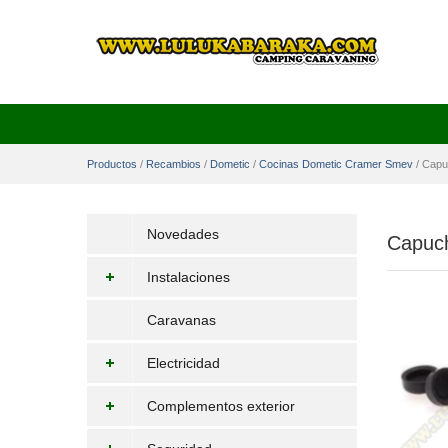
Productos
/
Recambios
/
Dometic
/
Cocinas Dometic Cramer Smev
/
Capuc
Novedades
Capuch
Instalaciones
Caravanas
Electricidad
Complementos exterior